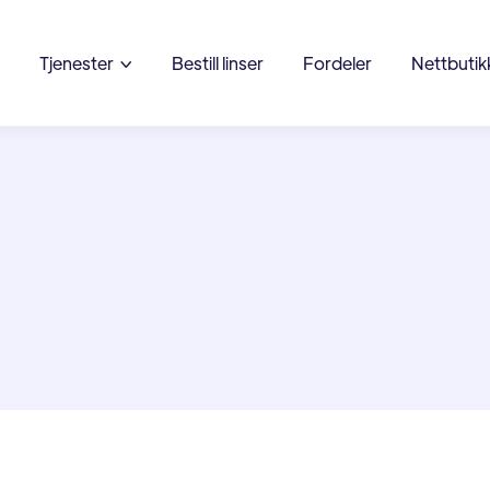
Tjenester
Bestill linser
Fordeler
Nettbutik

 av våre medarbeidere vil
takte deg innen kort tid.