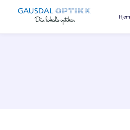
Hjem
En
kon